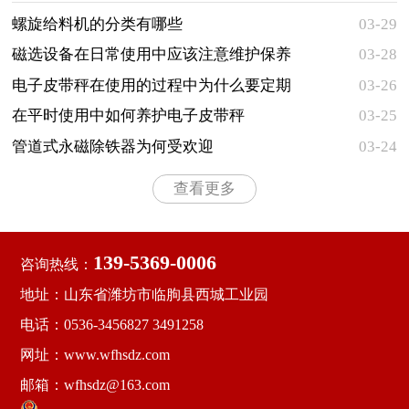
两大类型，主要用于对各种粉状、颗粒状和小块状等松
散物料的水平输送 ...
螺旋给料机的分类有哪些
03-29
​磁选设备在日常使用中应该注意维护保养
03-28
的事项有哪些
电子皮带秤在使用的过程中为什么要定期
03-26
检查
在平时使用中如何养护电子皮带秤
03-25
管道式永磁除铁器为何受欢迎
03-24
查看更多
139-5369-0006
咨询热线：
地址：山东省潍坊市临朐县西城工业园
电话：0536-3456827 3491258
网址：www.wfhsdz.com
邮箱：wfhsdz@163.com