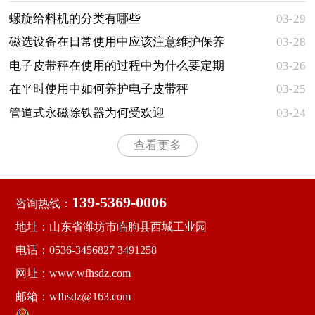
两大类型，主要用于对各种粉状、颗粒状和小块状等松
散物料的水平输送 ...
螺旋给料机的分类有哪些
03-29
​磁选设备在日常使用中应该注意维护保养
03-28
的事项有哪些
电子皮带秤在使用的过程中为什么要定期
03-26
检查
在平时使用中如何养护电子皮带秤
03-25
管道式永磁除铁器为何受欢迎
03-24
查看更多
139-5369-0006
咨询热线：
地址：山东省潍坊市临朐县西城工业园
电话：0536-3456827 3491258
网址：www.wfhsdz.com
邮箱：wfhsdz@163.com