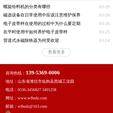
两大类型，主要用于对各种粉状、颗粒状和小块状等松
散物料的水平输送 ...
螺旋给料机的分类有哪些
03-29
​磁选设备在日常使用中应该注意维护保养
03-28
的事项有哪些
电子皮带秤在使用的过程中为什么要定期
03-26
检查
在平时使用中如何养护电子皮带秤
03-25
管道式永磁除铁器为何受欢迎
03-24
查看更多
139-5369-0006
咨询热线：
地址：山东省潍坊市临朐县西城工业园
电话：0536-3456827 3491258
网址：www.wfhsdz.com
邮箱：wfhsdz@163.com